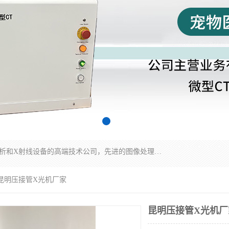
佳信电子是专门从事研发和销售X射线图像处理分析和X射线设备的高端技术公司，先进的图像处理技术帮助用户更加准确的判断图像，为科研和检测提供可靠保证，现有产品包括电力GIS探伤X射线检测系统，电力耐张线夹探伤X射线检测系统，便携式X射线，兽用图像的增强软件工具包，工业和兽用便携式DR，实验室CT，桌面CT等。
 昆明压接管X光机厂家
昆明压接管X光机厂