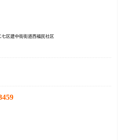
二七区建中街街道西福民社区
3459