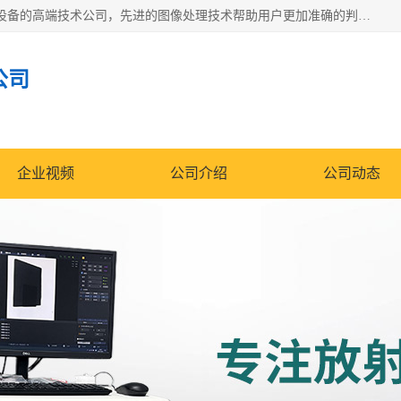
佳信电子是专门从事研发和销售X射线图像处理分析和X射线设备的高端技术公司，先进的图像处理技术帮助用户更加准确的判断图像，为科研和检测提供可靠保证，现有产品包括电力GIS探伤X射线检测系统，电力耐张线夹探伤X射线检测系统，便携式X射线，兽用图像的增强软件工具包，工业和兽用便携式DR，实验室CT，桌面CT等。
公司
企业视频
公司介绍
公司动态