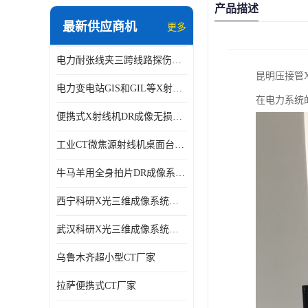
产品描述
最新供应商机
更多
电力耐张线夹三跨线路探伤仪X射线机DR成像检测系统
昆明压接管
电力变电站GIS和GIL等X射线探伤检测系统
在电力系统
便携式X射线机DR成像无损探伤检测系统
工业CT微焦源射线机桌面台式CT实验动物三维X光成像系统微型CT
牛马羊用全身拍片DR成像系统动物园兽医站数字化X光机悬吊牛用DR
西宁科研X光三维成像系统定制
武汉科研X光三维成像系统定制
乌鲁木齐超小型CT厂家
拉萨便携式CT厂家