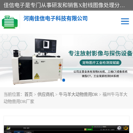
佳信电子是专门从事研发和销售X射线图像处理分析和X射线设备的高端技术公司，先进的图像处理技术帮助用户更加准确的判断图像，为科研和检测提供可靠保证，现有产品包括电力GIS探伤X射线检测系统，电力耐张线夹探伤X射线检测系统，便携式X射线，兽用图像的增强软件工具包，工业和兽用便携式DR，实验室CT，桌面CT等。
河南佳信电子科技有限公司
宠物X光机DR
电力探伤仪GIS探伤仪
电力探伤仪耐张线夹探伤
微焦点射线源
仪
工业CT
手持X光机DR
当前位置：
首页
>
供应商机
>
牛马羊大动物兽用DR
> 福州牛马羊大
C型臂
口腔牙科X光机DR
动物兽用DR厂家
管道焊缝探伤X光机DR
牛马羊大动物兽用DR