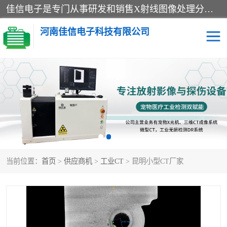
佳信电子是专门从事研发和销售X射线图像处理分析和X射线设备的高端技术公司，先进的图像处理技术帮助用户更加准确的判断图像，为科研和检测提供可靠保证，现有产品包括电力GIS探伤X射线检测系统，电力耐张线夹探伤X射线检测系统，便携式X射线，兽用图像的增强软件工具包，工业和兽用便携式DR，实验室CT，桌面CT等。
河南佳信电子科技有限公司
宠物X光机DR
电力探伤仪GIS探伤仪
电力探伤仪耐张线夹探伤
微焦点射线源
仪
工业CT
手持X光机DR
当前位置：
首页
>
供应商机
>
工业CT
> 昆明小型CT厂家
C型臂
口腔牙科X光机DR
管道焊缝探伤X光机DR
牛马羊大动物兽用DR