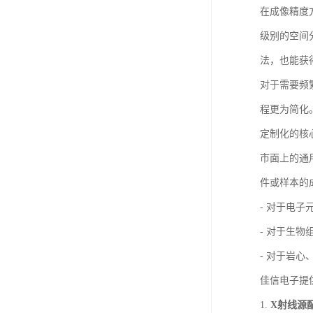
在成像精度
级别的空间
法，也能获
对于需要频
程更为简化
定制化的核
市面上的通
件或样本的
- 对于电
- 对于生
- 对于岩
佳信电子提
1.
X射线源