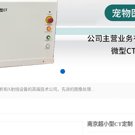
佳信电子是专门从事研发和销售X射线图像处理分析和X射线设备的高端技术公司，先进的图像处理技术帮助用户更加准确的判断图像，为科研和检测提供可靠保证，现有产品包括电力GIS探伤X射线检测系统，电力耐张线夹探伤X射线检测系统，便携式X射线，兽用图像的增强软件工具包，工业和兽用便携式DR，实验室CT，桌面CT等。
南京超小型CT定制