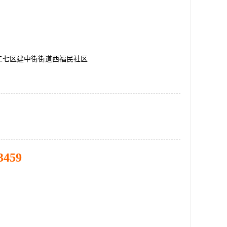
二七区建中街街道西福民社区
3459