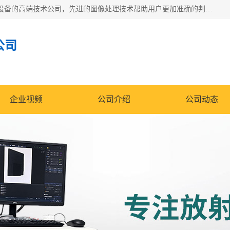
佳信电子是专门从事研发和销售X射线图像处理分析和X射线设备的高端技术公司，先进的图像处理技术帮助用户更加准确的判断图像，为科研和检测提供可靠保证，现有产品包括电力GIS探伤X射线检测系统，电力耐张线夹探伤X射线检测系统，便携式X射线，兽用图像的增强软件工具包，工业和兽用便携式DR，实验室CT，桌面CT等。
公司
企业视频
公司介绍
公司动态