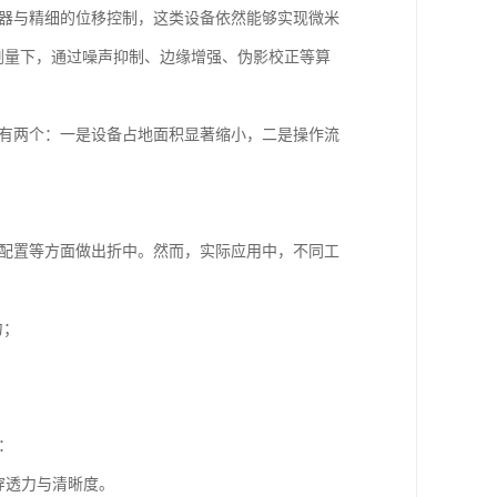
测器与精细的位移控制，这类设备依然能够实现微米
剂量下，通过噪声抑制、边缘增强、伪影校正等算
变有两个：一是设备占地面积显著缩小，二是操作流
器配置等方面做出折中。然而，实际应用中，不同工
力；
：
穿透力与清晰度。