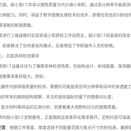
方面，超小型CT并非以牺牲质量为代价缩小体积。通过高分辨率平板探
分辨能力。同时，得益于数字图像处理技术的进步，即便在较低的X射线
得清晰的断层图像。
繁进行三维成像的实验室或小型质检工作站而言，超小型CT较直接的改
。前者解决了空间紧张的痛点，后者降低了专职操作人员的依赖。
心：匹配具体检测需求
用型CT设备往往为了兼顾多种检测场景，在结构设计、射线能量、探测
成像需求差异极大。例如：
子元器件内部焊接质量的检测，需要的可能是高空间分辨率和适中的穿透能
物组织样本的微观结构观察，关注的是低辐射剂量下的图像对比度；
心、复合材料等样品的孔隙分析，则更看重大视野和均匀的图像质量。
供的超小型CT定制服务，正是围绕这些差异化需求展开。定制内容可涵盖
配置
：根据工件密度、厚度选择不同能量范围与焦点尺寸的射线源，兼顾