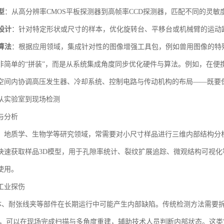
型
：从高分辨率CMOS平板探测器到高帧率CCD探测器，匹配不同的灵敏
设计
：针对特定形状或尺寸的样本，优化旋转台、平移台或机械臂的运动
算法
：根据应用领域，集成针对性的图像增强工具包，例如兽用图像的特
非简单的“拼装”，而是从系统集成角度同步优化硬件与算法。例如，在便
空间内协调高压发生器、冷却系统、控制电路与传动机构的布局——既要
从实验室到现场检测
与分析
、地质学、生物学等研究领域，常需要对小尺寸样品进行三维内部结构分
快速获取样品3D模型，用于孔隙率统计、裂纹扩展追踪、微观结构可视化
使用。
工业探伤
壳体、耐张线夹等部件在长期运行中可能产生内部缺陷。传统检测方法需要
后，可以在现场完成扫描与多角度重建，辅助技术人员判断内部状态。这