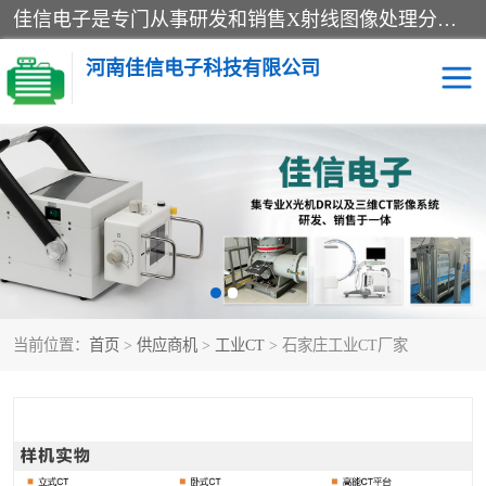
佳信电子是专门从事研发和销售X射线图像处理分析和X射线设备的高端技术公司，先进的图像处理技术帮助用户更加准确的判断图像，为科研和检测提供可靠保证，现有产品包括电力GIS探伤X射线检测系统，电力耐张线夹探伤X射线检测系统，便携式X射线，兽用图像的增强软件工具包，工业和兽用便携式DR，实验室CT，桌面CT等。
河南佳信电子科技有限公司
宠物X光机DR
电力探伤仪GIS探伤仪
电力探伤仪耐张线夹探伤
微焦点射线源
仪
工业CT
手持X光机DR
当前位置：
首页
>
供应商机
>
工业CT
> 石家庄工业CT厂家
C型臂
口腔牙科X光机DR
管道焊缝探伤X光机DR
牛马羊大动物兽用DR