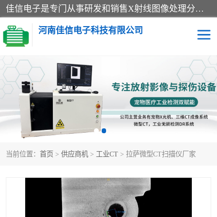
佳信电子是专门从事研发和销售X射线图像处理分析和X射线设备的高端技术公司，先进的图像处理技术帮助用户更加准确的判断图像，为科研和检测提供可靠保证，现有产品包括电力GIS探伤X射线检测系统，电力耐张线夹探伤X射线检测系统，便携式X射线，兽用图像的增强软件工具包，工业和兽用便携式DR，实验室CT，桌面CT等。
河南佳信电子科技有限公司
宠物X光机DR
电力探伤仪GIS探伤仪
电力探伤仪耐张线夹探伤
微焦点射线源
仪
工业CT
手持X光机DR
当前位置：
首页
>
供应商机
>
工业CT
> 拉萨微型CT扫描仪厂家
C型臂
口腔牙科X光机DR
管道焊缝探伤X光机DR
牛马羊大动物兽用DR