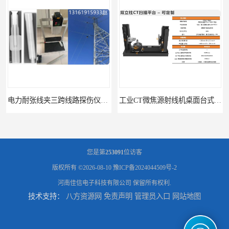
电力耐张线夹三跨线路探伤仪X射线机DR成像检测系统
工业CT微焦源射线机桌面台式CT实验动物三维X光成像系统微型CT
您是第
253091
位访客
版权所有 ©2026-08-10
豫ICP备2024044509号-2
河南佳信电子科技有限公司
保留所有权利.
技术支持：
八方资源网
免责声明
管理员入口
网站地图