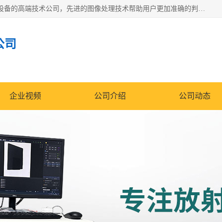
佳信电子是专门从事研发和销售X射线图像处理分析和X射线设备的高端技术公司，先进的图像处理技术帮助用户更加准确的判断图像，为科研和检测提供可靠保证，现有产品包括电力GIS探伤X射线检测系统，电力耐张线夹探伤X射线检测系统，便携式X射线，兽用图像的增强软件工具包，工业和兽用便携式DR，实验室CT，桌面CT等。
公司
企业视频
公司介绍
公司动态