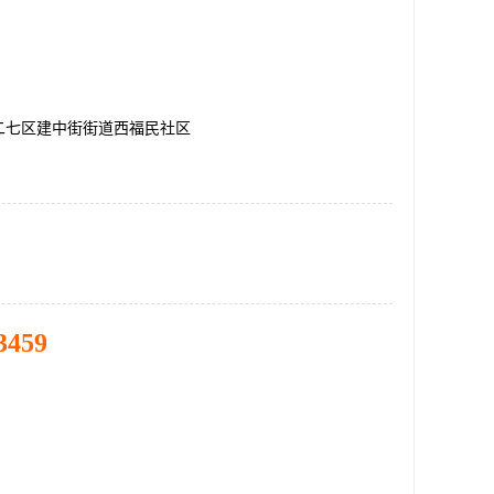
二七区建中街街道西福民社区
3459