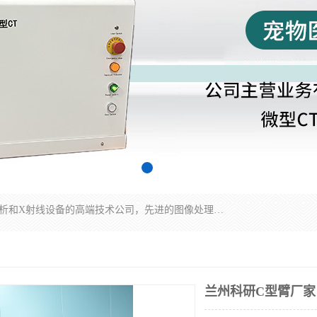
佳信电子是专门从事研发和销售X射线图像处理分析和X射线设备的高端技术公司，先进的图像处理技术帮助用户更加准确的判断图像，为科研和检测提供可靠保证，现有产品包括电力GIS探伤X射线检测系统，电力耐张线夹探伤X射线检测系统，便携式X射线，兽用图像的增强软件工具包，工业和兽用便携式DR，实验室CT，桌面CT等。
兰州科研C型臂厂家