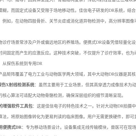
模糊，而固定式设备又受限于场地移动性。佳信电子研发的DR系统，结
。例如，在动物四肢骨折、关节炎症或消化道异物检测中，高分辨率图像
物诊疗场景常涉及户外或偏远地区的养殖场。便携式DR设备凭借轻量化
时间固定而产生的应激反应。这种技术突破，不仅提升了诊疗效率，也为
：从探伤系统到专用DR
产品矩阵覆盖了电力工业与动物医学两大领域，其中大动物DR仪器是其
S探伤X射线检测系统
：虽然主要用于工业场景，但其高穿透力成像技术为
的核心算法可适配大动物骨骼检测，确保深层组织的细节清晰呈现。
的增强软件工具包
：这是佳信电子的特色技术之一。针对大动物DR拍摄
算法，将原始图像转化为更易判读的临床图像。用户无需更换硬件，即可
用便携式DR
：专为移动场景设计。设备集成无线传输模块，兽医可在现