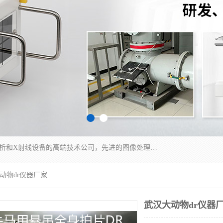
佳信电子是专门从事研发和销售X射线图像处理分析和X射线设备的高端技术公司，先进的图像处理技术帮助用户更加准确的判断图像，为科研和检测提供可靠保证，现有产品包括电力GIS探伤X射线检测系统，电力耐张线夹探伤X射线检测系统，便携式X射线，兽用图像的增强软件工具包，工业和兽用便携式DR，实验室CT，桌面CT等。
大动物dr仪器厂家
武汉大动物dr仪器