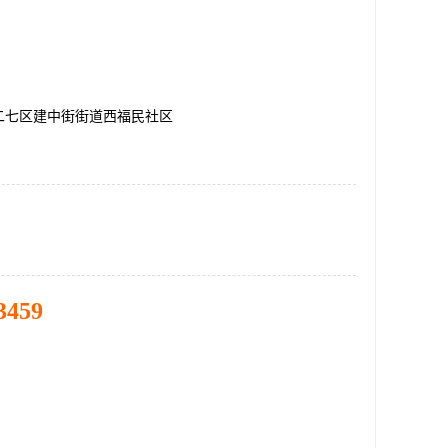
二七区建中街街道西福民社区
3459