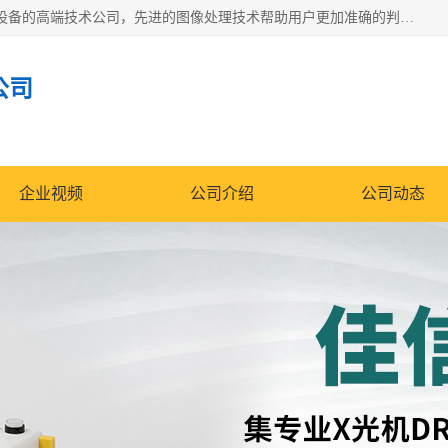
佳信电子是专门从事研发和销售X射线图像处理分析和X射线设备的高端技术公司，先进的图像处理技术帮助用户更加准确的判断图像，为科研和检测提供可靠保证，现有产品包括电力GIS探伤X射线检测系统，电力耐张线夹探伤X射线检测系统，便携式X射线，兽用图像的增强软件工具包，工业和兽用便携式DR，实验室CT，桌面CT等。
公司
企业视频
公司介绍
公司动态