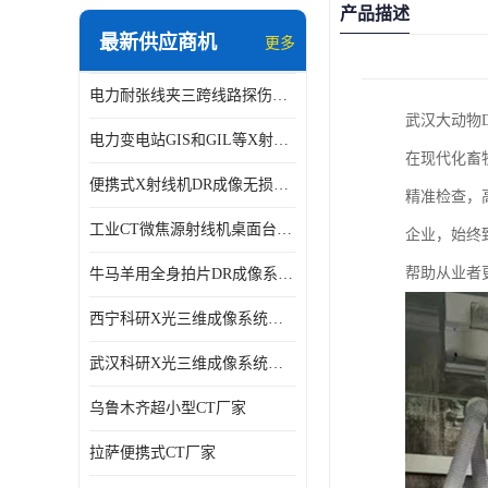
产品描述
最新供应商机
更多
电力耐张线夹三跨线路探伤仪X射线机DR成像检测系统
武汉大动物
电力变电站GIS和GIL等X射线探伤检测系统
在现代化畜
便携式X射线机DR成像无损探伤检测系统
精准检查，
工业CT微焦源射线机桌面台式CT实验动物三维X光成像系统微型CT
企业，始终
帮助从业者
牛马羊用全身拍片DR成像系统动物园兽医站数字化X光机悬吊牛用DR
西宁科研X光三维成像系统定制
武汉科研X光三维成像系统定制
乌鲁木齐超小型CT厂家
拉萨便携式CT厂家