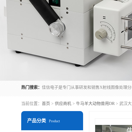
热门搜索：
当前位置：
首页
>
供应商机
>
牛马羊大动物兽用DR
> 武汉
产品分类
Product