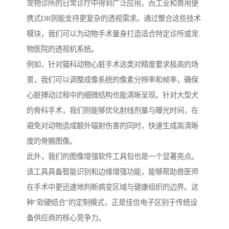
宠物诊所的日常诊疗中得到广泛应用，而工业和兽用便
携式DR则能支持更复杂的透视需求。通过整合这些技术
模块，我们可以为动物手术量身打造适合特定诊所或宠
物医院的透视机系统。
例如，针对猫科动物心脏手术这类对精度要求极高的场
景，我们可以调整成像系统的像素分辨率和帧率，确保
心脏搏动过程中的细微结构也能清晰呈现。针对大型犬
的骨科手术，我们则能够优化射线剂量与曝光时间，在
避免对动物造成额外辐射伤害的同时，快速生成高清晰
度的骨骼图像。
此外，我们的图像增强软件工具包也是一个显著亮点。
该工具具备智能识别和边缘增强功能，能够帮助兽医师
在手术中更迅速地判断病变区域与健康组织的边界。这
种“软硬结合”的定制模式，正是佳信电子区别于传统设
备供应商的核心竞争力。