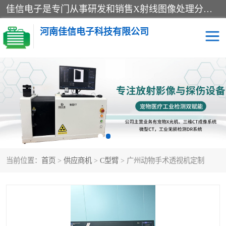
佳信电子是专门从事研发和销售X射线图像处理分析和X射线设备的高端技术公司，先进的图像处理技术帮助用户更加准确的判断图像，为科研和检测提供可靠保证，现有产品包括电力GIS探伤X射线检测系统，电力耐张线夹探伤X射线检测系统，便携式X射线，兽用图像的增强软件工具包，工业和兽用便携式DR，实验室CT，桌面CT等。
河南佳信电子科技有限公司
宠物X光机DR
电力探伤仪GIS探伤仪
电力探伤仪耐张线夹探伤
微焦点射线源
仪
工业CT
手持X光机DR
当前位置：
首页
>
供应商机
>
C型臂
> 广州动物手术透视机定制
C型臂
口腔牙科X光机DR
管道焊缝探伤X光机DR
牛马羊大动物兽用DR