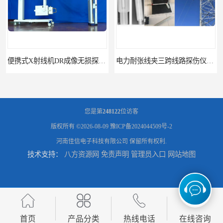
便携式X射线机DR成像无损探伤检测系统
电力耐张线夹三跨线路探伤仪X射线机DR成像检测系统
您是第
248122
位访客
版权所有 ©2026-08-09
豫ICP备2024044509号-2
河南佳信电子科技有限公司
保留所有权利.
技术支持：
八方资源网
免责声明
管理员入口
网站地图
工业CT微焦源射线机桌面台式CT实验动物三维X光成像系统微型CT
牛马羊用全身拍片DR成像系统动物园兽医站数字化X光机悬吊牛用DR
首页
产品分类
热线电话
在线咨询