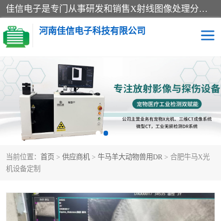
佳信电子是专门从事研发和销售X射线图像处理分析和X射线设备的高端技术公司，先进的图像处理技术帮助用户更加准确的判断图像，为科研和检测提供可靠保证，现有产品包括电力GIS探伤X射线检测系统，电力耐张线夹探伤X射线检测系统，便携式X射线，兽用图像的增强软件工具包，工业和兽用便携式DR，实验室CT，桌面CT等。
河南佳信电子科技有限公司
宠物X光机DR
电力探伤仪GIS探伤仪
电力探伤仪耐张线夹探伤
微焦点射线源
仪
工业CT
手持X光机DR
当前位置：
首页
>
供应商机
>
牛马羊大动物兽用DR
> 合肥牛马X光
C型臂
口腔牙科X光机DR
机设备定制
管道焊缝探伤X光机DR
牛马羊大动物兽用DR