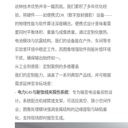
这种技术优势并非一蹴而就。我们累积了多年优化经
验，将硬件——如便携式DR（数字放射摄影）设备——
的物理性能与软件算法深度耦合。便携式设计意味着需
要同时平衡体积、重量与成像质量，通过定制化散热、
电池模块与抗震结构，我们的设备能在户外、车间等非
实验室环境中稳定工作，而图像增强软件则能补偿环境
干扰，确保输出始终如一。
从工业到兽医：定制案例的多维覆盖
我们的定制能力，涵盖了一系列典型产品线，并可根据
需求延伸至非标场景：
-
电力GIS与耐张线夹探伤系统
：专为输变电设备巡检设
计。系统配合机械臂或支架，可适应高空、狭小空间作
业；图像处理模块强调金属结构的边缘提取与缺陷量
化，支持现场即时报告生成。