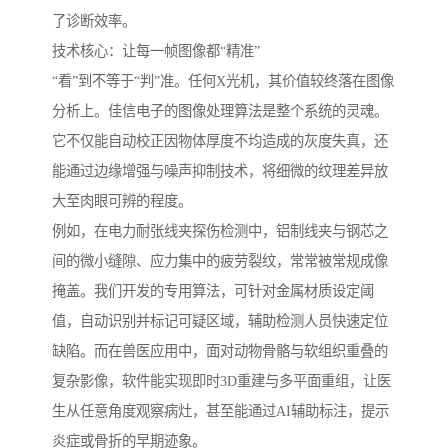
了诊断效率。
技术核心：让每一帧图像都“精准”
“看”到不等于“判”准。任何X光机，其价值较终落在图像
分析上。佳信电子的图像处理算法是整个系统的灵魂。
它不仅能自动校正因物体厚度不均造成的灰度失真，还
能通过边缘增强与噪声抑制技术，将细微的纹理差异放
大至肉眼可辨的程度。
例如，在电力耐张线夹探伤检测中，铝制线夹与钢芯之
间的微小缝隙、应力集中的疲劳裂纹，常常被常规成像
掩盖。我们开发的专用算法，可针对金属材质设定阈
值，自动识别并标记可疑区域，辅助检测人员快速定位
缺陷。而在兽医应用中，面对动物骨骼与软组织重叠的
复杂影像，软件能实现即时3D重建与多平面重组，让医
生从任意角度观察病灶，甚至能通过AI辅助标注，提示
炎症或骨折的早期迹象。