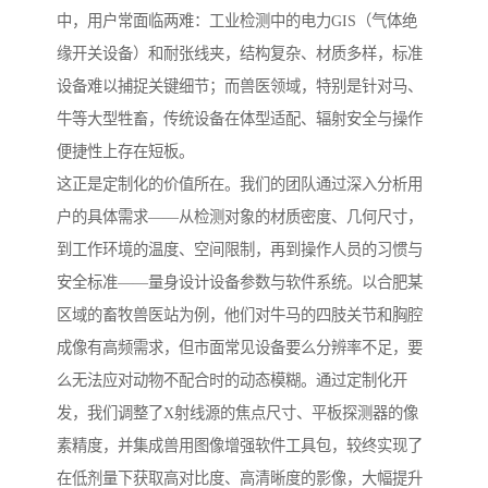
中，用户常面临两难：工业检测中的电力GIS（气体绝
缘开关设备）和耐张线夹，结构复杂、材质多样，标准
设备难以捕捉关键细节；而兽医领域，特别是针对马、
牛等大型牲畜，传统设备在体型适配、辐射安全与操作
便捷性上存在短板。
这正是定制化的价值所在。我们的团队通过深入分析用
户的具体需求——从检测对象的材质密度、几何尺寸，
到工作环境的温度、空间限制，再到操作人员的习惯与
安全标准——量身设计设备参数与软件系统。以合肥某
区域的畜牧兽医站为例，他们对牛马的四肢关节和胸腔
成像有高频需求，但市面常见设备要么分辨率不足，要
么无法应对动物不配合时的动态模糊。通过定制化开
发，我们调整了X射线源的焦点尺寸、平板探测器的像
素精度，并集成兽用图像增强软件工具包，较终实现了
在低剂量下获取高对比度、高清晰度的影像，大幅提升