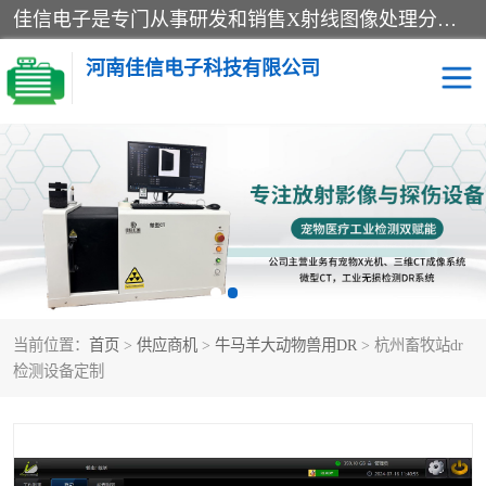
佳信电子是专门从事研发和销售X射线图像处理分析和X射线设备的高端技术公司，先进的图像处理技术帮助用户更加准确的判断图像，为科研和检测提供可靠保证，现有产品包括电力GIS探伤X射线检测系统，电力耐张线夹探伤X射线检测系统，便携式X射线，兽用图像的增强软件工具包，工业和兽用便携式DR，实验室CT，桌面CT等。
河南佳信电子科技有限公司
宠物X光机DR
电力探伤仪GIS探伤仪
电力探伤仪耐张线夹探伤
微焦点射线源
仪
工业CT
手持X光机DR
当前位置：
首页
>
供应商机
>
牛马羊大动物兽用DR
> 杭州畜牧站dr
C型臂
口腔牙科X光机DR
检测设备定制
管道焊缝探伤X光机DR
牛马羊大动物兽用DR