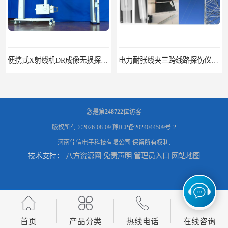
便携式X射线机DR成像无损探伤检测系统
电力耐张线夹三跨线路探伤仪X射线机DR成像检测系统
您是第
248722
位访客
版权所有 ©2026-08-09
豫ICP备2024044509号-2
河南佳信电子科技有限公司
保留所有权利.
技术支持：
八方资源网
免责声明
管理员入口
网站地图
工业CT微焦源射线机桌面台式CT实验动物三维X光成像系统微型CT
牛马羊用全身拍片DR成像系统动物园兽医站数字化X光机悬吊牛用DR
首页
产品分类
热线电话
在线咨询