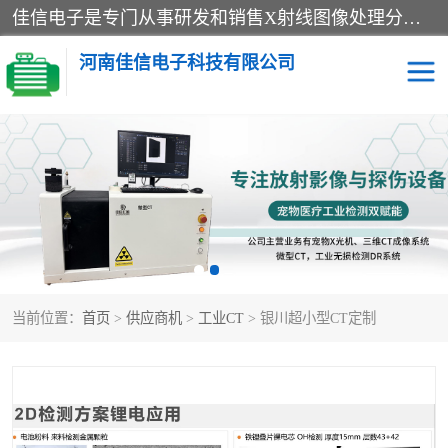
佳信电子是专门从事研发和销售X射线图像处理分析和X射线设备的高端技术公司，先进的图像处理技术帮助用户更加准确的判断图像，为科研和检测提供可靠保证，现有产品包括电力GIS探伤X射线检测系统，电力耐张线夹探伤X射线检测系统，便携式X射线，兽用图像的增强软件工具包，工业和兽用便携式DR，实验室CT，桌面CT等。
河南佳信电子科技有限公司
宠物X光机DR
电力探伤仪GIS探伤仪
电力探伤仪耐张线夹探伤
微焦点射线源
仪
工业CT
手持X光机DR
当前位置：
首页
>
供应商机
>
工业CT
> 银川超小型CT定制
C型臂
口腔牙科X光机DR
管道焊缝探伤X光机DR
牛马羊大动物兽用DR