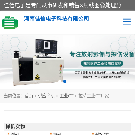
佳信电子是专门从事研发和销售X射线图像处理分析和X射线设备的高端技术公司，先进的图像处理技术帮助用户更加准确的判断图像，为科研和检测提供可靠保证，现有产品包括电力GIS探伤X射线检测系统，电力耐张线夹探伤X射线检测系统，便携式X射线，兽用图像的增强软件工具包，工业和兽用便携式DR，实验室CT，桌面CT等。
河南佳信电子科技有限公司
宠物X光机DR
电力探伤仪GIS探伤仪
电力探伤仪耐张线夹探伤
微焦点射线源
仪
工业CT
手持X光机DR
当前位置：
首页
>
供应商机
>
工业CT
> 拉萨工业CT厂家
C型臂
口腔牙科X光机DR
管道焊缝探伤X光机DR
牛马羊大动物兽用DR