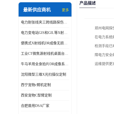
产品描述
最新供应商机
更多
电力耐张线夹三跨线路探伤仪X射线机DR成像检测系统
郑州电网探
电力变电站GIS和GIL等X射线探伤检测系统
在电力系统
便携式X射线机DR成像无损探伤检测系统
检测手段已
工业CT微焦源射线机桌面台式CT实验动物三维X光成像系统微型CT
障电力安全
运维提供更
牛马羊用全身拍片DR成像系统动物园兽医站数字化X光机悬吊牛用DR
沈阳微型三维X光扫描仪定制
西宁宠物c臂机定制
西安宠物C型臂定制
合肥兽用DSA厂家