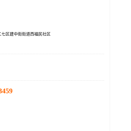
二七区建中街街道西福民社区
3459