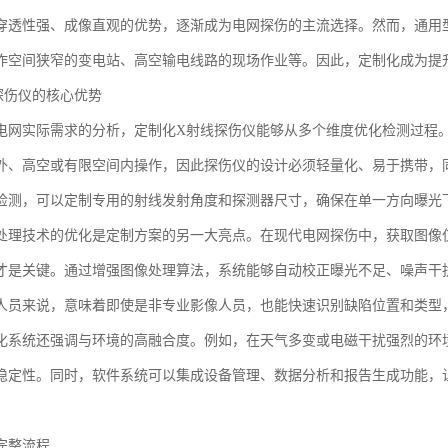
穿透性强、成像直观的优势，逐渐成为电网探伤的主流选择。然而，通用
作空间狭窄的变电站、高空输电线路的现场作业等。因此，定制化成为提
探伤仪的核心优势
电网实际需求的分析，定制化X射线探伤仪能够从多个维度优化检测过程
外、高空或有限空间内操作，因此探伤仪的设计必须轻量化、易于携带，
检测，可以定制专用的射线发射角度和探测器尺寸，确保在单一方向曝光
处理技术的优化是定制方案的另一大亮点。在现代电网探伤中，获取图像
才是关键。通过增强图像处理算法，系统能够自动校正曝光不足、噪声干
人员来说，意味着即使是非专业影像人员，也能快速识别缺陷位置和类型
化系统还强调与环境的高融合度。例如，在天气多变或电磁干扰强烈的环
稳定性。同时，软件系统可以集成设备管理、数据分析和报告生成功能，
。
完整流程