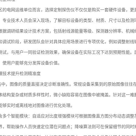
区的电网运维单位而言，选择定制探伤仪不仅仅是购买一套硬件设备，更
。专业技术人员会深入现场，了解目标设备的类型、材质、尺寸以及检测
根据调研结果设计技术方案，包括射线源能量等级、探测器分辨率、机械
和调试阶段，研发团队会针对具体应用场景进行专项优化，例如调整射线
测试，与用户一同验证检测效果，确保设备在实际工况下达到预期性能。
，使用户能够充分发挥设备价值。
理技术提升检测精准度
伤中，图像的质量直接决定诊断准确性。常规设备采集到的原始图像往往
体结构复杂或材质多样性时，微小缺陷容易在图像中被掩盖。针对这一难
能够实时或离线地对图像进行优化处理。
含多个智能模块：自适应对比度增强模块可根据图像直方图分布动态调整
界，帮助操作人员快速定位潜在问题点；降噪算法则可在保留细节的同时