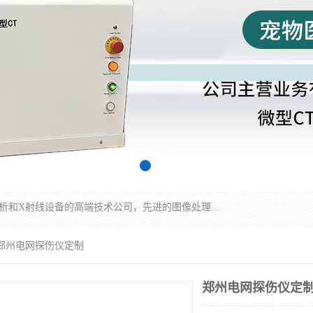
佳信电子是专门从事研发和销售X射线图像处理分析和X射线设备的高端技术公司，先进的图像处理技术帮助用户更加准确的判断图像，为科研和检测提供可靠保证，现有产品包括电力GIS探伤X射线检测系统，电力耐张线夹探伤X射线检测系统，便携式X射线，兽用图像的增强软件工具包，工业和兽用便携式DR，实验室CT，桌面CT等。
 郑州电网探伤仪定制
郑州电网探伤仪定