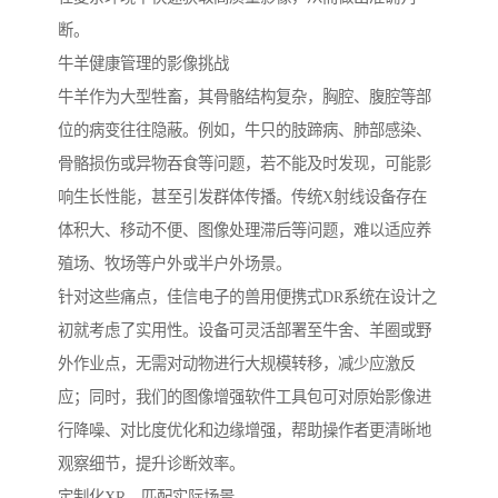
断。
牛羊健康管理的影像挑战
牛羊作为大型牲畜，其骨骼结构复杂，胸腔、腹腔等部
位的病变往往隐蔽。例如，牛只的肢蹄病、肺部感染、
骨骼损伤或异物吞食等问题，若不能及时发现，可能影
响生长性能，甚至引发群体传播。传统X射线设备存在
体积大、移动不便、图像处理滞后等问题，难以适应养
殖场、牧场等户外或半户外场景。
针对这些痛点，佳信电子的兽用便携式DR系统在设计之
初就考虑了实用性。设备可灵活部署至牛舍、羊圈或野
外作业点，无需对动物进行大规模转移，减少应激反
应；同时，我们的图像增强软件工具包可对原始影像进
行降噪、对比度优化和边缘增强，帮助操作者更清晰地
观察细节，提升诊断效率。
定制化XR，匹配实际场景