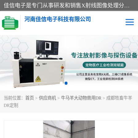
佳信电子是专门从事研发和销售X射线图像处理分析和X射线设备的高端技术公司，先进的图像处理技术帮助用户更加准确的判断图像，为科研和检测提供可靠保证，现有产品包括电力GIS探伤X射线检测系统，电力耐张线夹探伤X射线检测系统，便携式X射线，兽用图像的增强软件工具包，工业和兽用便携式DR，实验室CT，桌面CT等。
河南佳信电子科技有限公司
宠物X光机DR
电力探伤仪GIS探伤仪
电力探伤仪耐张线夹探伤
微焦点射线源
仪
工业CT
手持X光机DR
当前位置：
首页
>
供应商机
>
牛马羊大动物兽用DR
> 成都牲畜牛羊
C型臂
口腔牙科X光机DR
DR定制
管道焊缝探伤X光机DR
牛马羊大动物兽用DR