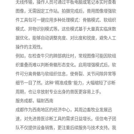
无线传输，操作人员可通过平板电脑或笔记本实时查看
图像，无需固定工作站。拍摄完成后，兽用图像增强软
件工具包可一键应用多种处理模式：骨骼模式、软组织
模式、异物识别模式等。这些模式基于大量真实临床数
据优化，能够自动调整亮度、对比度和锐度，避免人工
操作的主观性。
例如，在检查牛只的蹄部病灶时，常规图像可能因软组
织重叠而难以判断骨骼形态变化。启用增强模式后，软
件可分离骨骼与软组织信息，使骨裂、关节间隙异常等
细节一目了然。这种“精准成像”能力，大幅缩短了诊断
周期，也让非放射专业出身的兽医更容易上手。
服务成都，辐射西南
成都作为西南地区的经济中心，其周边畜牧业发展迅
速，对先进兽医诊断工具的需求日益增长。佳信电子团
队不仅提供设备销售，更注重后续服务与技术支持。我