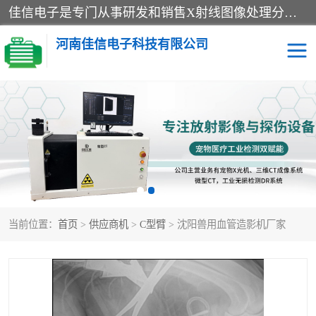
佳信电子是专门从事研发和销售X射线图像处理分析和X射线设备的高端技术公司，先进的图像处理技术帮助用户更加准确的判断图像，为科研和检测提供可靠保证，现有产品包括电力GIS探伤X射线检测系统，电力耐张线夹探伤X射线检测系统，便携式X射线，兽用图像的增强软件工具包，工业和兽用便携式DR，实验室CT，桌面CT等。
河南佳信电子科技有限公司
宠物X光机DR
电力探伤仪GIS探伤仪
电力探伤仪耐张线夹探伤
微焦点射线源
仪
工业CT
手持X光机DR
当前位置：
首页
>
供应商机
>
C型臂
> 沈阳兽用血管造影机厂家
C型臂
口腔牙科X光机DR
管道焊缝探伤X光机DR
牛马羊大动物兽用DR