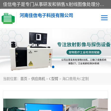
佳信电子是专门从事研发和销售X射线图像处理分析和X射线设备的高端技术公司，先进的图像处理技术帮助用户更加准确的判断图像，为科研和检测提供可靠保证，现有产品包括电力GIS探伤X射线检测系统，电力耐张线夹探伤X射线检测系统，便携式X射线，兽用图像的增强软件工具包，工业和兽用便携式DR，实验室CT，桌面CT等。
河南佳信电子科技有限公司
宠物X光机DR
电力探伤仪GIS探伤仪
电力探伤仪耐张线夹探伤
微焦点射线源
仪
工业CT
手持X光机DR
当前位置：
首页
>
供应商机
>
C型臂
> 海口兽用大C定制
C型臂
口腔牙科X光机DR
管道焊缝探伤X光机DR
牛马羊大动物兽用DR