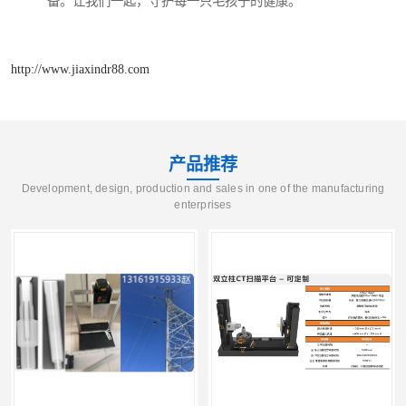
备。让我们一起，守护每一只毛孩子的健康。
http://www.jiaxindr88.com
产品推荐
Development, design, production and sales in one of the manufacturing
enterprises