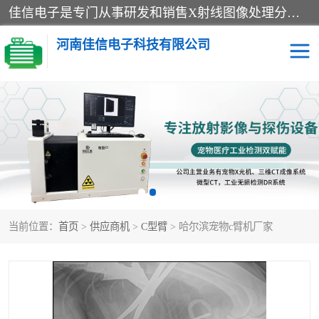
佳信电子是专门从事研发和销售X射线图像处理分析和X射线设备的高端技术公司，先进的图像处理技术帮助用户更加准确的判断图像，为科研和检测提供可靠保证，现有产品包括电力GIS探伤X射线检测系统，电力耐张线夹探伤X射线检测系统，便携式X射线，兽用图像的增强软件工具包，工业和兽用便携式DR，实验室CT，桌面CT等。
河南佳信电子科技有限公司
宠物X光机DR
电力探伤仪GIS探伤仪
电力探伤仪耐张线夹探伤
微焦点射线源
仪
工业CT
手持X光机DR
当前位置：
首页
>
供应商机
>
C型臂
> 哈尔滨宠物c臂机厂家
C型臂
口腔牙科X光机DR
管道焊缝探伤X光机DR
牛马羊大动物兽用DR