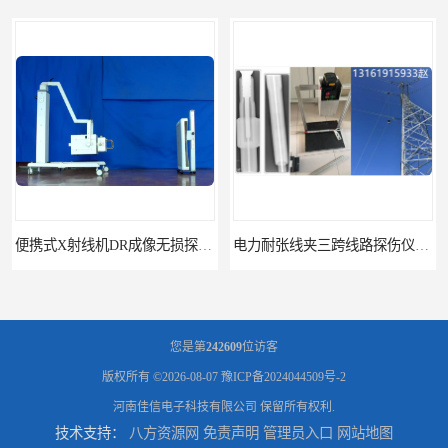
便携式X射线机DR成像无损探伤检测系统
电力耐张线夹三跨线路探伤仪X射线机DR成像检测系统
您是第
242609
位访客
版权所有 ©2026-08-07
豫ICP备2024044509号-2
河南佳信电子科技有限公司
保留所有权利.
技术支持：
八方资源网
免责声明
管理员入口
网站地图