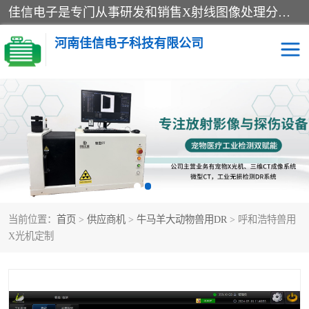
佳信电子是专门从事研发和销售X射线图像处理分析和X射线设备的高端技术公司，先进的图像处理技术帮助用户更加准确的判断图像，为科研和检测提供可靠保证，现有产品包括电力GIS探伤X射线检测系统，电力耐张线夹探伤X射线检测系统，便携式X射线，兽用图像的增强软件工具包，工业和兽用便携式DR，实验室CT，桌面CT等。
河南佳信电子科技有限公司
宠物X光机DR
电力探伤仪GIS探伤仪
电力探伤仪耐张线夹探伤
微焦点射线源
仪
工业CT
手持X光机DR
当前位置：
首页
>
供应商机
>
牛马羊大动物兽用DR
> 呼和浩特兽用
C型臂
口腔牙科X光机DR
X光机定制
管道焊缝探伤X光机DR
牛马羊大动物兽用DR