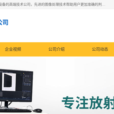
佳信电子是专门从事研发和销售X射线图像处理分析和X射线设备的高端技术公司，先进的图像处理技术帮助用户更加准确的判断图像，为科研和检测提供可靠保证，现有产品包括电力GIS探伤X射线检测系统，电力耐张线夹探伤X射线检测系统，便携式X射线，兽用图像的增强软件工具包，工业和兽用便携式DR，实验室CT，桌面CT等。
公司
企业视频
公司介绍
公司动态