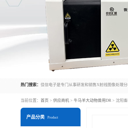
热门搜索：
当前位置：
首页
>
供应商机
>
牛马羊大动物兽用DR
> 沈阳
产品分类
Product