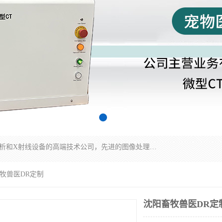
佳信电子是专门从事研发和销售X射线图像处理分析和X射线设备的高端技术公司，先进的图像处理技术帮助用户更加准确的判断图像，为科研和检测提供可靠保证，现有产品包括电力GIS探伤X射线检测系统，电力耐张线夹探伤X射线检测系统，便携式X射线，兽用图像的增强软件工具包，工业和兽用便携式DR，实验室CT，桌面CT等。
畜牧兽医DR定制
沈阳畜牧兽医DR定