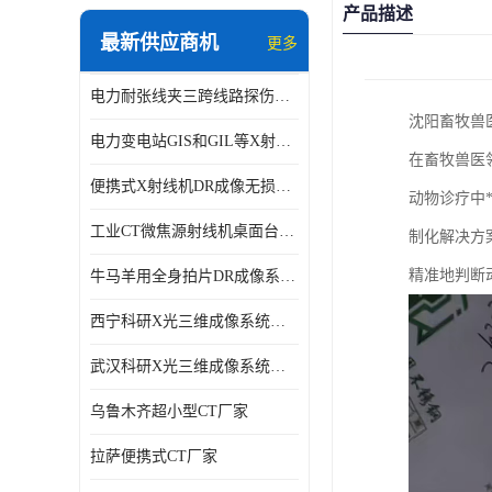
产品描述
最新供应商机
更多
电力耐张线夹三跨线路探伤仪X射线机DR成像检测系统
沈阳畜牧兽
电力变电站GIS和GIL等X射线探伤检测系统
在畜牧兽医
便携式X射线机DR成像无损探伤检测系统
动物诊疗中
工业CT微焦源射线机桌面台式CT实验动物三维X光成像系统微型CT
制化解决方
精准地判断
牛马羊用全身拍片DR成像系统动物园兽医站数字化X光机悬吊牛用DR
西宁科研X光三维成像系统定制
武汉科研X光三维成像系统定制
乌鲁木齐超小型CT厂家
拉萨便携式CT厂家