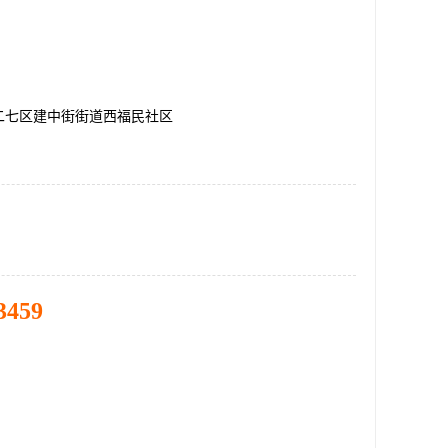
二七区建中街街道西福民社区
3459