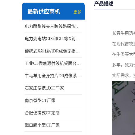
产品描述
最新供应商机
更多
电力耐张线夹三跨线路探伤仪X射线机DR成像检测系统
长春牛用透
电力变电站GIS和GIL等X射线探伤检测系统
在现代畜牧
便携式X射线机DR成像无损探伤检测系统
在牛类等大
工业CT微焦源射线机桌面台式CT实验动物三维X光成像系统微型CT
多年，致力
实际需求，
牛马羊用全身拍片DR成像系统动物园兽医站数字化X光机悬吊牛用DR
石家庄便携式CT厂家
南京微型CT厂家
合肥便携式CT定制
海口超小型CT厂家