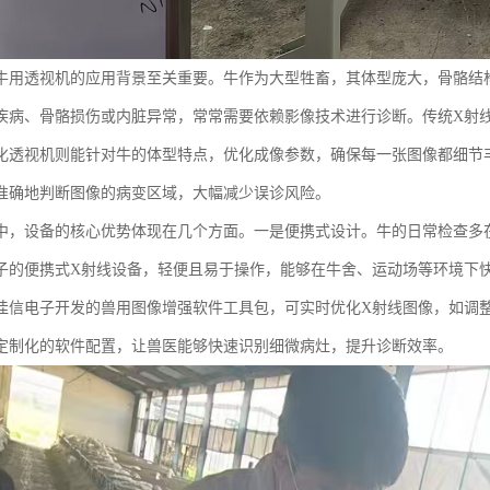
牛用透视机的应用背景至关重要。牛作为大型牲畜，其体型庞大，骨骼结
疾病、骨骼损伤或内脏异常，常常需要依赖影像技术进行诊断。传统X射
化透视机则能针对牛的体型特点，优化成像参数，确保每一张图像都细节
准确地判断图像的病变区域，大幅减少误诊风险。
中，设备的核心优势体现在几个方面。一是便携式设计。牛的日常检查多
子的便携式X射线设备，轻便且易于操作，能够在牛舍、运动场等环境下
佳信电子开发的兽用图像增强软件工具包，可实时优化X射线图像，如调
定制化的软件配置，让兽医能够快速识别细微病灶，提升诊断效率。