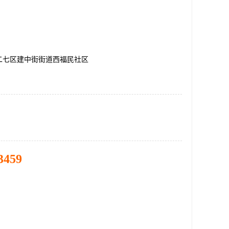
二七区建中街街道西福民社区
3459