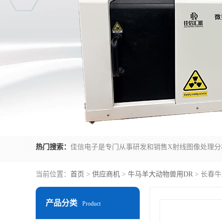
热门搜索：
当前位置：
首页
>
供应商机
>
牛马羊大动物兽用DR
> 长春
产品分类
Product