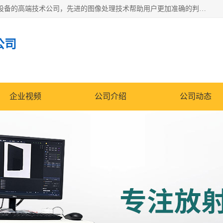
佳信电子是专门从事研发和销售X射线图像处理分析和X射线设备的高端技术公司，先进的图像处理技术帮助用户更加准确的判断图像，为科研和检测提供可靠保证，现有产品包括电力GIS探伤X射线检测系统，电力耐张线夹探伤X射线检测系统，便携式X射线，兽用图像的增强软件工具包，工业和兽用便携式DR，实验室CT，桌面CT等。
公司
企业视频
公司介绍
公司动态