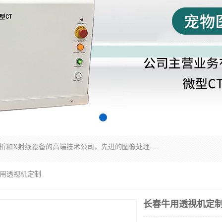
佳信电子是专门从事研发和销售X射线图像处理分析和X射线设备的高端技术公司，先进的图像处理技术帮助用户更加准确的判断图像，为科研和检测提供可靠保证，现有产品包括电力GIS探伤X射线检测系统，电力耐张线夹探伤X射线检测系统，便携式X射线，兽用图像的增强软件工具包，工业和兽用便携式DR，实验室CT，桌面CT等。
牛用透视机定制
长春牛用透视机定