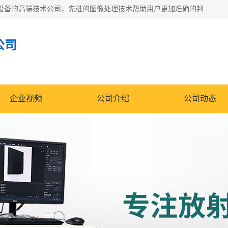
佳信电子是专门从事研发和销售X射线图像处理分析和X射线设备的高端技术公司，先进的图像处理技术帮助用户更加准确的判断图像，为科研和检测提供可靠保证，现有产品包括电力GIS探伤X射线检测系统，电力耐张线夹探伤X射线检测系统，便携式X射线，兽用图像的增强软件工具包，工业和兽用便携式DR，实验室CT，桌面CT等。
公司
企业视频
公司介绍
公司动态