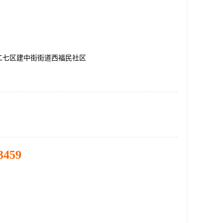
二七区建中街街道西福民社区
3459