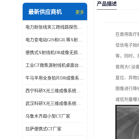
产品描述
最新供应商机
更多
电力耐张线夹三跨线路探伤仪X射线机DR成像检测系统
在兽用医疗
电力变电站GIS和GIL等X射线探伤检测系统
佳信电子始
便携式X射线机DR成像无损探伤检测系统
等，同时，
工业CT微焦源射线机桌面台式CT实验动物三维X光成像系统微型CT
兽用大C设
复位、异物
牛马羊用全身拍片DR成像系统动物园兽医站数字化X光机悬吊牛用DR
图像进行降
西宁科研X光三维成像系统定制
或低剂量曝
武汉科研X光三维成像系统定制
乌鲁木齐超小型CT厂家
拉萨便携式CT厂家