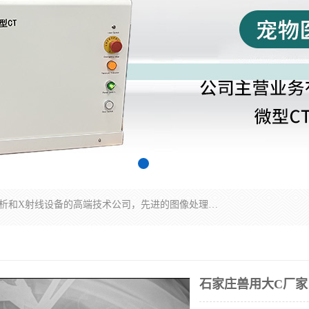
佳信电子是专门从事研发和销售X射线图像处理分析和X射线设备的高端技术公司，先进的图像处理技术帮助用户更加准确的判断图像，为科研和检测提供可靠保证，现有产品包括电力GIS探伤X射线检测系统，电力耐张线夹探伤X射线检测系统，便携式X射线，兽用图像的增强软件工具包，工业和兽用便携式DR，实验室CT，桌面CT等。
石家庄兽用大C厂家