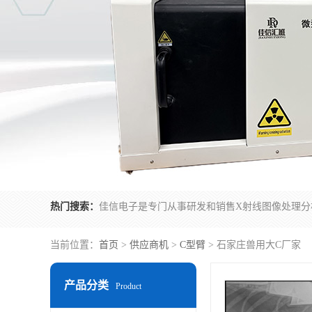
热门搜索：
当前位置：
首页
>
供应商机
>
C型臂
> 石家庄兽用大C厂家
产品分类
Product