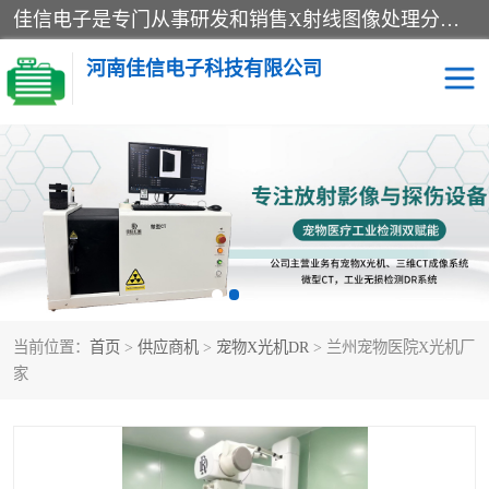
佳信电子是专门从事研发和销售X射线图像处理分析和X射线设备的高端技术公司，先进的图像处理技术帮助用户更加准确的判断图像，为科研和检测提供可靠保证，现有产品包括电力GIS探伤X射线检测系统，电力耐张线夹探伤X射线检测系统，便携式X射线，兽用图像的增强软件工具包，工业和兽用便携式DR，实验室CT，桌面CT等。
河南佳信电子科技有限公司
宠物X光机DR
电力探伤仪GIS探伤仪
电力探伤仪耐张线夹探伤
微焦点射线源
仪
工业CT
手持X光机DR
当前位置：
首页
>
供应商机
>
宠物X光机DR
> 兰州宠物医院X光机厂
C型臂
口腔牙科X光机DR
家
管道焊缝探伤X光机DR
牛马羊大动物兽用DR