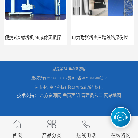
便携式X射线机DR成像无损探伤检测系统
电力耐张线夹三跨线路探伤仪X射线机DR成像检测系统
您是第
241840
位访客
版权所有 ©2026-08-07
豫ICP备2024044509号-2
河南佳信电子科技有限公司
保留所有权利.
技术支持：
八方资源网
免责声明
管理员入口
网站地图
工业CT微焦源射线机桌面台式CT实验动物三维X光成像系统微型CT
牛马羊用全身拍片DR成像系统动物园兽医站数字化X光机悬吊牛用DR
首页
产品分类
热线电话
在线咨询