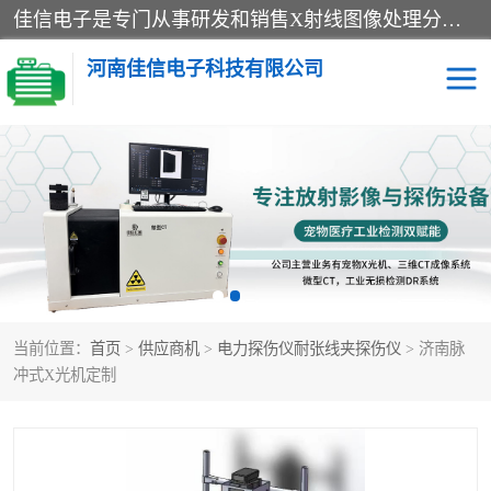
佳信电子是专门从事研发和销售X射线图像处理分析和X射线设备的高端技术公司，先进的图像处理技术帮助用户更加准确的判断图像，为科研和检测提供可靠保证，现有产品包括电力GIS探伤X射线检测系统，电力耐张线夹探伤X射线检测系统，便携式X射线，兽用图像的增强软件工具包，工业和兽用便携式DR，实验室CT，桌面CT等。
河南佳信电子科技有限公司
宠物X光机DR
电力探伤仪GIS探伤仪
电力探伤仪耐张线夹探伤
微焦点射线源
仪
工业CT
手持X光机DR
当前位置：
首页
>
供应商机
>
电力探伤仪耐张线夹探伤仪
> 济南脉
C型臂
口腔牙科X光机DR
冲式X光机定制
管道焊缝探伤X光机DR
牛马羊大动物兽用DR