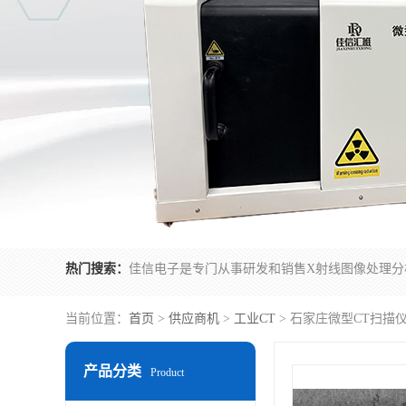
热门搜索：
当前位置：
首页
>
供应商机
>
工业CT
> 石家庄微型CT扫描
产品分类
Product