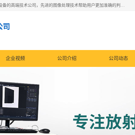
佳信电子是专门从事研发和销售X射线图像处理分析和X射线设备的高端技术公司，先进的图像处理技术帮助用户更加准确的判断图像，为科研和检测提供可靠保证，现有产品包括电力GIS探伤X射线检测系统，电力耐张线夹探伤X射线检测系统，便携式X射线，兽用图像的增强软件工具包，工业和兽用便携式DR，实验室CT，桌面CT等。
公司
企业视频
公司介绍
公司动态