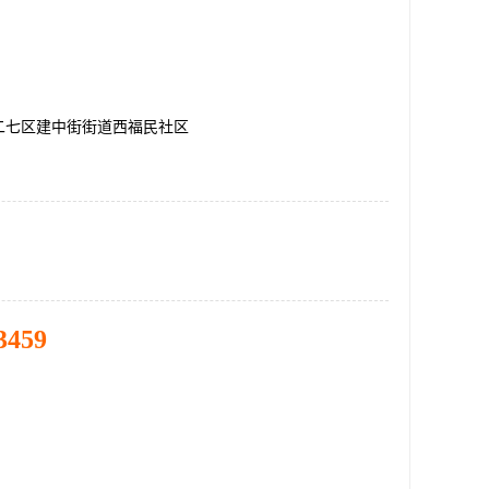
二七区建中街街道西福民社区
3459