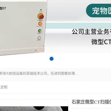
佳信电子是专门从事研发和销售X射线图像处理分析和X射线设备的高端技术公司，先进的图像处理技术帮助用户更加准确的判断图像，为科研和检测提供可靠保证，现有产品包括电力GIS探伤X射线检测系统，电力耐张线夹探伤X射线检测系统，便携式X射线，兽用图像的增强软件工具包，工业和兽用便携式DR，实验室CT，桌面CT等。
仪定制
石家庄微型CT扫描