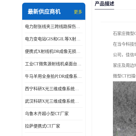
产品描述
最新供应商机
更多
电力耐张线夹三跨线路探伤仪X射线机DR成像检测系统
石家庄微型
电力变电站GIS和GIL等X射线探伤检测系统
在当今科技
便携式X射线机DR成像无损探伤检测系统
公司，佳信
工业CT微焦源射线机桌面台式CT实验动物三维X光成像系统微型CT
家庄及周边
微型CT扫
牛马羊用全身拍片DR成像系统动物园兽医站数字化X光机悬吊牛用DR
西宁科研X光三维成像系统定制
武汉科研X光三维成像系统定制
乌鲁木齐超小型CT厂家
拉萨便携式CT厂家