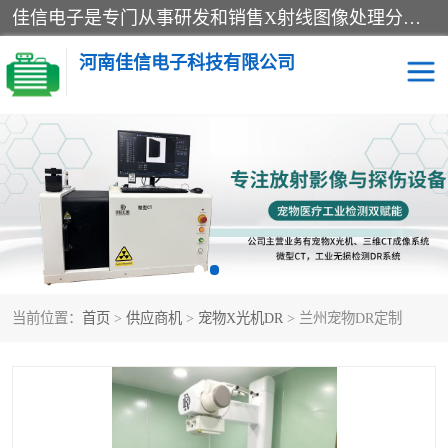
佳信电子是专门从事研发和销售X射线图像处理分析和X射线设备的高端技术公司，先进的图像处理技术帮助用户更加准确的判断图像，为科研和检测提供可靠保证，现有产品包括电力GIS探伤X射线检测系统，电力耐张线夹探伤X射线检测系统，便携式X射线，兽用图像的增强软件工具包，工业和兽用便携式DR，实验室CT，桌面CT等。
河南佳信电子科技有限公司
宠物X光机DR
电力探伤仪GIS探伤仪
电力探伤仪耐张线夹探伤
微焦点射线源
仪
工业CT
手持X光机DR
当前位置：
首页
>
供应商机
>
宠物X光机DR
> 兰州宠物DR定制
C型臂
口腔牙科X光机DR
管道焊缝探伤X光机DR
牛马羊大动物兽用DR