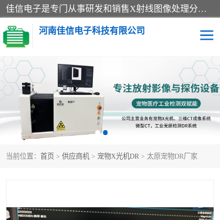
佳信电子是专门从事研发和销售X射线图像处理分析和X射线设备的高端技术公司，先进的图像处理技术帮助用户更加准确的判断图像，为科研和检测提供可靠保证，现有产品包括电力GIS探伤X射线检测系统，电力耐张线夹探伤X射线检测系统，便携式X射线，兽用图像的增强软件工具包，工业和兽用便携式DR，实验室CT，桌面CT等。
河南佳信电子科技有限公司
宠物X光机DR
电力探伤仪GIS探伤仪
电力探伤仪耐张线夹探伤
微焦点射线源
仪
工业CT
手持X光机DR
当前位置：
首页
>
供应商机
>
宠物X光机DR
> 太原宠物DR厂家
C型臂
口腔牙科X光机DR
管道焊缝探伤X光机DR
牛马羊大动物兽用DR