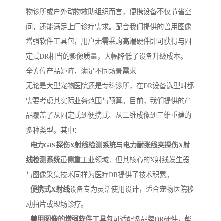
物诊所或户外动物救助组织而言，便携设备不仅节省空
间，还能满足上门诊疗需求。配合我们提供的兽用图像
增强软件工具包，用户无需采购高端硬件即可获得与固
定式DR相当的影像质量，大幅降低了设备升级成本。
全方位产品矩阵，满足不同场景需求
无论是大型宠物医院还是专科诊所，在DR设备选型时都
需要考虑其实际业务范围与预算。目前，我们提供的产
品覆盖了从固定式到便携式、从二维成像到三维重建的
多种类型。其中：
-
电力GIS探伤X射线检测系统
与
电力耐张线夹探伤X射
线检测系统
虽侧重工业领域，但其核心的X射线发生器
与图像采集技术同样为医疗DR提供了技术积累。
-
便携式X射线
设备专为灵活使用设计，适合宠物医院移
动拍片或现场诊疗。
-
兽用图像的增强软件工具包
可适配多品牌DR硬件，帮