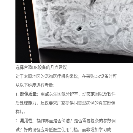
选择合适DR设备的几点建议
对于太原地区的宠物医疗机构来说，在采购DR设备时可
从以下维度进行考量：
1.
影像质量
：重点关注图像分辨率、动态范围以及软件
后处理能力，建议要求厂家提供同类型病例的真实影像
样片。
2.
易用性
：操作界面是否简洁？是否需要复杂的参数调
试？好的设备应降低医生使用门槛，而非增加学习成