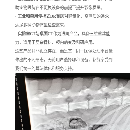
助宠物医院在不更换设备的前提下提升影像质量。
-
工业和兽用便携式DR
兼顾对轻量化、高画质的追求，
满足多种动物体型检查需求。
-
实验室CT与桌面CT
作为进阶产品，具备三维重建能
力，适用于复杂骨科、颅内病变及科研应用。
这些产品并非孤立存在，而是基于同一图像处理平台延
伸出的不同形态。无论用户选择哪种设备，都能享受到
我们统一的算法优化和服务支持。