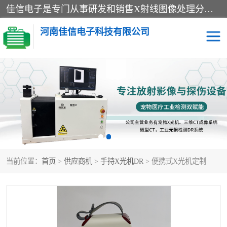
佳信电子是专门从事研发和销售X射线图像处理分析和X射线设备的高端技术公司，先进的图像处理技术帮助用户更加准确的判断图像，为科研和检测提供可靠保证，现有产品包括电力GIS探伤X射线检测系统，电力耐张线夹探伤X射线检测系统，便携式X射线，兽用图像的增强软件工具包，工业和兽用便携式DR，实验室CT，桌面CT等。
河南佳信电子科技有限公司
宠物X光机DR
电力探伤仪GIS探伤仪
电力探伤仪耐张线夹探伤
微焦点射线源
仪
工业CT
手持X光机DR
当前位置：
首页
>
供应商机
>
手持X光机DR
> 便携式X光机定制
C型臂
口腔牙科X光机DR
管道焊缝探伤X光机DR
牛马羊大动物兽用DR