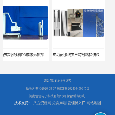
电力耐张线夹三跨线路探伤仪X射线机DR成像检测系统
工业CT微焦源射线机桌面台式CT实验动物三维X光成像系统微型CT
您是第
243142
位访客
版权所有 ©2026-08-07
豫ICP备2024044509号-2
河南佳信电子科技有限公司
保留所有权利.
技术支持：
八方资源网
免责声明
管理员入口
网站地图