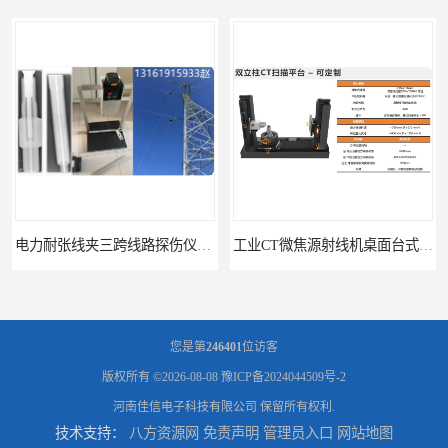
电力耐张线夹三跨线路探伤仪X射线机DR成像检测系统
工业CT微焦源射线机桌面台式CT实验动物三维X光成像系统微型CT
您是第
246401
位访客
版权所有 ©2026-08-08
豫ICP备2024044509号-2
河南佳信电子科技有限公司
保留所有权利.
技术支持：
八方资源网
免责声明
管理员入口
网站地图