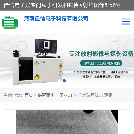
佳信电子是专门从事研发和销售X射线图像处理分析和X射线设备的高端技术公司，先进的图像处理技术帮助用户更加准确的判断图像，为科研和检测提供可靠保证，现有产品包括电力GIS探伤X射线检测系统，电力耐张线夹探伤X射线检测系统，便携式X射线，兽用图像的增强软件工具包，工业和兽用便携式DR，实验室CT，桌面CT等。
河南佳信电子科技有限公司
宠物X光机DR
电力探伤仪GIS探伤仪
电力探伤仪耐张线夹探伤
微焦点射线源
仪
工业CT
手持X光机DR
当前位置：
首页
>
供应商机
>
工业CT
> 兰州微焦源CT定制
C型臂
口腔牙科X光机DR
管道焊缝探伤X光机DR
牛马羊大动物兽用DR