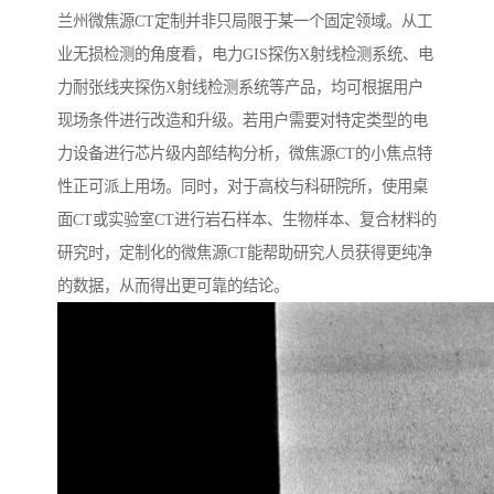
兰州微焦源CT定制并非只局限于某一个固定领域。从工
业无损检测的角度看，电力GIS探伤X射线检测系统、电
力耐张线夹探伤X射线检测系统等产品，均可根据用户
现场条件进行改造和升级。若用户需要对特定类型的电
力设备进行芯片级内部结构分析，微焦源CT的小焦点特
性正可派上用场。同时，对于高校与科研院所，使用桌
面CT或实验室CT进行岩石样本、生物样本、复合材料的
研究时，定制化的微焦源CT能帮助研究人员获得更纯净
的数据，从而得出更可靠的结论。