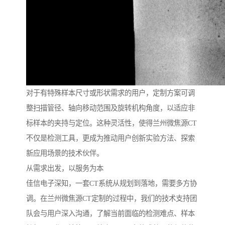
对于有特殊样本尺寸或形状需求的用户，定制方案可调
整扫描管径、轴向移动范围及旋转机构角度，以适应非
标样本的夹持与定位。这种灵活性，使得兰州微焦源CT
不仅是检测工具，更成为推动用户创新实验方法、探索
新应用场景的技术伙伴。
从需求出发，以服务为本
佳信电子深知，一套CT系统从规划到落地，需要多方协
调。在兰州微焦源CT定制的过程中，我们的技术支持团
队会与用户深入沟通，了解当前面临的检测难点、样本