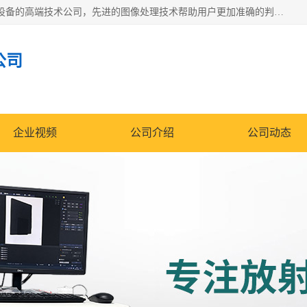
佳信电子是专门从事研发和销售X射线图像处理分析和X射线设备的高端技术公司，先进的图像处理技术帮助用户更加准确的判断图像，为科研和检测提供可靠保证，现有产品包括电力GIS探伤X射线检测系统，电力耐张线夹探伤X射线检测系统，便携式X射线，兽用图像的增强软件工具包，工业和兽用便携式DR，实验室CT，桌面CT等。
公司
企业视频
公司介绍
公司动态