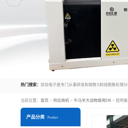
热门搜索：
当前位置：
首页
>
供应商机
>
牛马羊大动物兽用DR
> 昆明
产品分类
Product