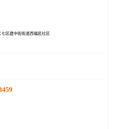
二七区建中街街道西福民社区
3459