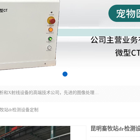
佳信电子是专门从事研发和销售X射线图像处理分析和X射线设备的高端技术公司，先进的图像处理技术帮助用户更加准确的判断图像，为科研和检测提供可靠保证，现有产品包括电力GIS探伤X射线检测系统，电力耐张线夹探伤X射线检测系统，便携式X射线，兽用图像的增强软件工具包，工业和兽用便携式DR，实验室CT，桌面CT等。
畜牧站dr检测设备定制
昆明畜牧站dr检测