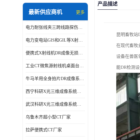
产品描述
最新供应商机
更多
电力耐张线夹三跨线路探伤仪X射线机DR成像检测系统
昆明畜牧站
电力变电站GIS和GIL等X射线探伤检测系统
在现代畜牧
便携式X射线机DR成像无损探伤检测系统
设备在兽医
工业CT微焦源射线机桌面台式CT实验动物三维X光成像系统微型CT
能DR检测
牛马羊用全身拍片DR成像系统动物园兽医站数字化X光机悬吊牛用DR
西宁科研X光三维成像系统定制
武汉科研X光三维成像系统定制
乌鲁木齐超小型CT厂家
拉萨便携式CT厂家