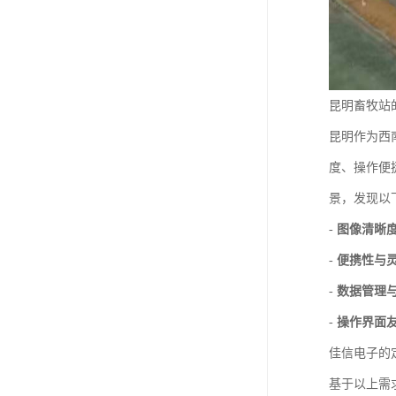
昆明畜牧站
昆明作为西
度、操作便
景，发现以
-
图像清晰
-
便携性与
-
数据管理
-
操作界面
佳信电子的
基于以上需