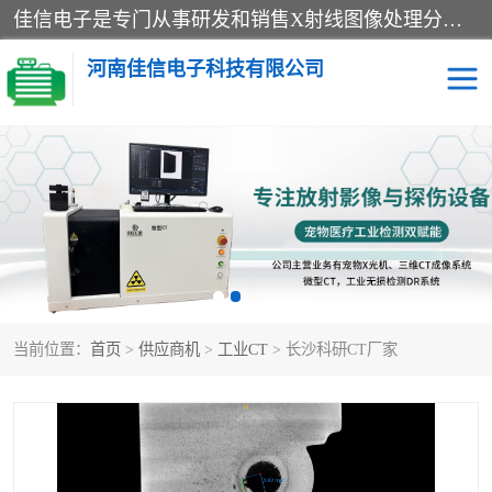
佳信电子是专门从事研发和销售X射线图像处理分析和X射线设备的高端技术公司，先进的图像处理技术帮助用户更加准确的判断图像，为科研和检测提供可靠保证，现有产品包括电力GIS探伤X射线检测系统，电力耐张线夹探伤X射线检测系统，便携式X射线，兽用图像的增强软件工具包，工业和兽用便携式DR，实验室CT，桌面CT等。
河南佳信电子科技有限公司
宠物X光机DR
电力探伤仪GIS探伤仪
电力探伤仪耐张线夹探伤
微焦点射线源
仪
工业CT
手持X光机DR
当前位置：
首页
>
供应商机
>
工业CT
> 长沙科研CT厂家
C型臂
口腔牙科X光机DR
管道焊缝探伤X光机DR
牛马羊大动物兽用DR