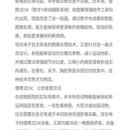
数难把控等问题，常导致诊断信息不完整。近年来，便
携式DR（数字X射线摄影系统）和图像增强软件工具包
的出现，彻底改变了这一局面。通过数字化成像和智能
图像处理，医生能够获得更清晰的骨骼结构、软组织轮
廓，帮助更准确地判断病情。
佳信电子自主研发的图像处理技术，正是针对这一痛点
而设计。系统能够自动优化曝光参数，减少运动伪影，
并通过算法增强细节对比度，让微小的病变或骨折线无
所遁形。在脊柱、关节、胸腔等复杂部位的检查中，这
种技术优势尤为明显。
便携式DR：让检查更灵活
在动物医院的实际场景中，并非所有动物都能被轻松转
运到固定检查室。一些危重病患、大型犬或凶猛动物，
往往需要在急诊室或手术间就地完成影像采集。佳信电
子的便携式DR设备，正是为解决这一难题而研发。设备