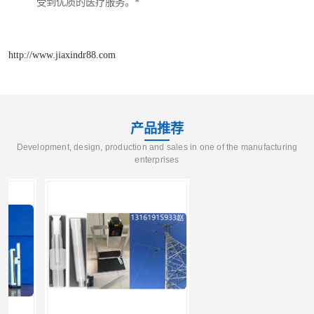
受到优质的医疗服务。*
http://www.jiaxindr88.com
产品推荐
Development, design, production and sales in one of the manufacturing
enterprises