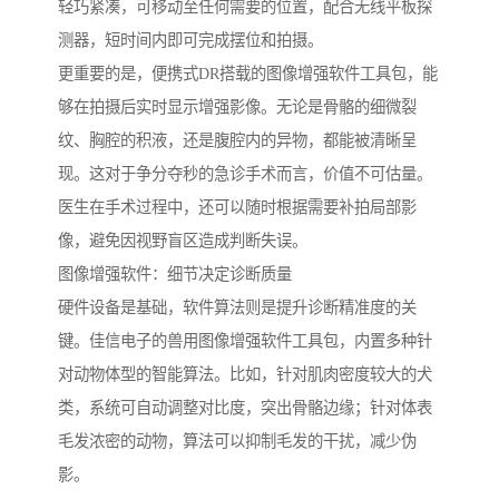
轻巧紧凑，可移动至任何需要的位置，配合无线平板探
测器，短时间内即可完成摆位和拍摄。
更重要的是，便携式DR搭载的图像增强软件工具包，能
够在拍摄后实时显示增强影像。无论是骨骼的细微裂
纹、胸腔的积液，还是腹腔内的异物，都能被清晰呈
现。这对于争分夺秒的急诊手术而言，价值不可估量。
医生在手术过程中，还可以随时根据需要补拍局部影
像，避免因视野盲区造成判断失误。
图像增强软件：细节决定诊断质量
硬件设备是基础，软件算法则是提升诊断精准度的关
键。佳信电子的兽用图像增强软件工具包，内置多种针
对动物体型的智能算法。比如，针对肌肉密度较大的犬
类，系统可自动调整对比度，突出骨骼边缘；针对体表
毛发浓密的动物，算法可以抑制毛发的干扰，减少伪
影。