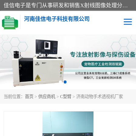
佳信电子是专门从事研发和销售X射线图像处理分析和X射线设备的高端技术公司，先进的图像处理技术帮助用户更加准确的判断图像，为科研和检测提供可靠保证，现有产品包括电力GIS探伤X射线检测系统，电力耐张线夹探伤X射线检测系统，便携式X射线，兽用图像的增强软件工具包，工业和兽用便携式DR，实验室CT，桌面CT等。
河南佳信电子科技有限公司
宠物X光机DR
电力探伤仪GIS探伤仪
电力探伤仪耐张线夹探伤
微焦点射线源
仪
工业CT
手持X光机DR
当前位置：
首页
>
供应商机
>
C型臂
> 济南动物手术透视机厂家
C型臂
口腔牙科X光机DR
管道焊缝探伤X光机DR
牛马羊大动物兽用DR