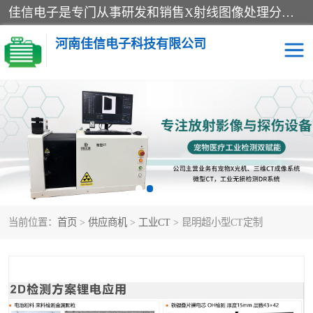
佳信电子是专门从事研发和销售X射线图像处理分析和X射线设备的高端技术公司，先进的图像处理技术帮助用户更加准确的判断图像，为科研和检测提供可靠保证，现有产品包括电力GIS探伤X射线检测系统，电力耐张线夹探伤X射线检测系统，便携式X射线，兽用图像的增强软件工具包，工业和兽用便携式DR，实验室CT，桌面CT等。
河南佳信电子科技有限公司
宠物X光机DR
电力探伤仪GIS探伤仪
电力探伤仪耐张线夹探伤
微焦点射线源
仪
工业CT
手持X光机DR
当前位置：
首页
>
供应商机
>
工业CT
> 昆明超小型CT定制
C型臂
口腔牙科X光机DR
管道焊缝探伤X光机DR
牛马羊大动物兽用DR